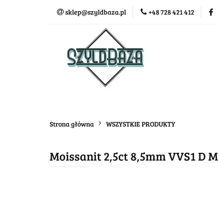
sklep@szyldbaza.pl
+48 728 421 412
Wszystkie kategorie
Bestse
Strona główna
WSZYSTKIE PRODUKTY
Moissanit 2,5ct 8,5mm VVS1 D Mo