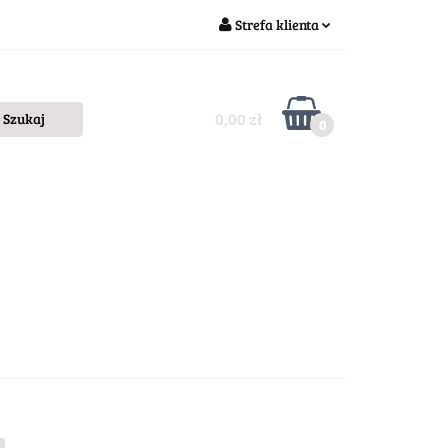
Strefa klienta
Zaloguj się
Zarejestruj się
0,00 zł
0
Dodaj zgłoszenie