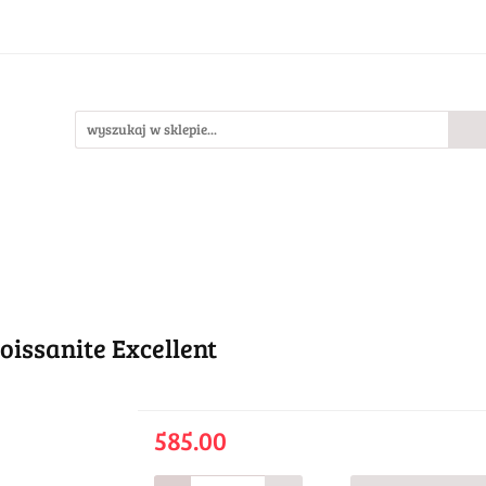
Bestsellery
Nowości
O nas
llery
Nowości
O nas
issanite Excellent
585.00