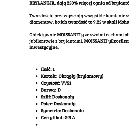
BRYLANCJA,
dają 250% więcej ognia od brylant
Twardością przewyższają wszystkie kamienie s
diamentów,
bo ich twardość to 9,25 w skali Mohs
Obiektywnie
MOISSANIT'y
ze swoimi cechami o
jubilerstwie z brylantami.
MOISSANIT'y
Excellen
inwestycyjne.
Ilość: 1
Kształt: Okrągły (brylantowy)
Czystość: VVS1
Barwa: D
Szlif: Doskonały
Poler: Doskonały
Symetria: Doskonała
Certyfikat: G R A