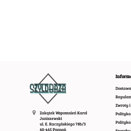
BAR PLAKAT
PLAKAT
PLAKAT
METALOWY
METALOWY
METALOWY
55.40
SZYLD
54.30
SZYLD RETR
SZYLD RETRO
55.00
TABLICZKA
#08093
#11899
RETRO #11601
Inform
Dostaw
Regulam
Zwroty i
Zakątek Wspomnień Karol
Polityka
Janiszewski
Polityka
ul. E. Raczyńskiego 78b/3
60-465 Poznań
Sposoby 