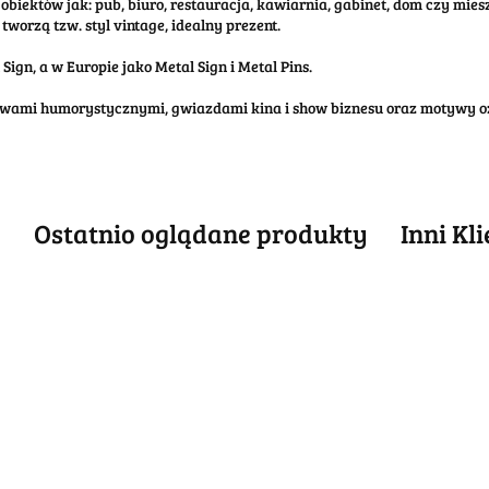
obiektów jak: pub, biuro, restauracja, kawiarnia, gabinet, dom czy mi
tworzą tzw. styl vintage, idealny prezent.
ign, a w Europie jako Metal Sign i Metal Pins.
tywami humorystycznymi, gwiazdami kina i show biznesu oraz motywy o
e
Ostatnio oglądane produkty
Inni Kl
BIGGER