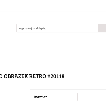
Bestsellery
Nowości
O nas
llery
Nowości
O nas
 OBRAZEK RETRO #20118
Rozmiar