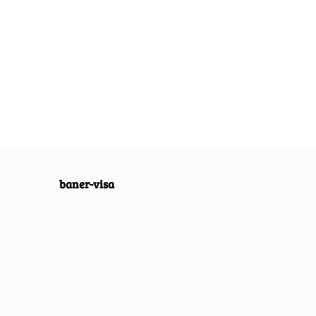
BON APPETIT
O CAFE
BISTRO
METALOWY
LOWY
METALOWY SZYLD
SZYLD PLAKAT
D PLAKAT
55.40
PLAKAT OBRAZEK
RETRO #04890
GE #03022
55.30
VINTAGE #03135
baner-visa