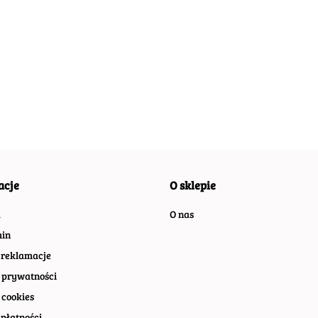
BISTR
METALOWY
BIGGER
BIGGER
META
SZYLD RETRO
METALOWY SZYLD
METALOWY SZYLD
55.40
SZYL
VINTAGE
PLAKAT OBRAZEK
PLAKAT OBRAZEK
O
59.00
55.40
55.40
VINTA
#07639
RETRO #07758
RETRO #07629
acje
O sklepie
a
O nas
in
 reklamacje
 prywatności
 cookies
płatności