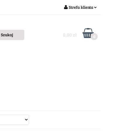
Strefa klienta
Zaloguj się
Zarejestruj się
0,00 zł
0
Dodaj zgłoszenie