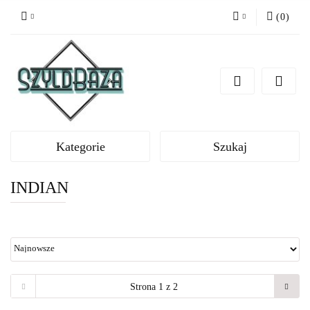
(
0
)
Zaloguj się
Zarejestruj się
Dodaj zgłoszenie
Kategorie
Szukaj
INDIAN